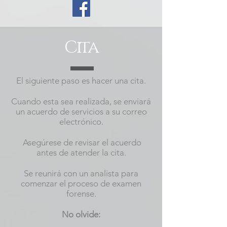
Cita
El siguiente paso es hacer una cita.
Cuando esta sea realizada, se enviará
un acuerdo de servicios a su correo
electrónico.
Asegúrese de revisar el acuerdo
antes de atender la cita.
Se reunirá con un analista para
comenzar el proceso de examen
forense.
No olvide: