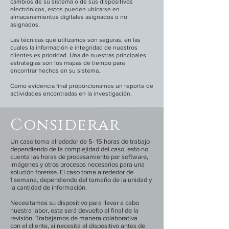
cambios de su sistema o de sus dispositivos
electrónicos, estos pueden ubicarse en
almacenamientos
digitales
asignados o no
asignados
.
Las técnicas que utilizamos son seguras, en las
cuales la información e integridad de nuestros
clientes es prioridad. Una de nuestras principales
estrategias son los mapas de tiempo para
encontrar hechos en su sistema.
Como evidencia final proporcionamos un reporte de
actividades encontradas en la investigación
.
Considerar
Un caso toma alrededor de 5- 15 horas de trabajo
dependiendo de la complejidad del caso, esto no
cuenta las horas de procesamiento por software,
imágenes y otros procesos necesarios para una
solución forense. El caso toma alrededor de
1 semana, dependiendo del tamaño de la unidad y
la cantidad de información.
Necesitamos su dispositivo para llevar a cabo
nuestra labor, este será devuelto al final de la
revisión. Trabajamos de manera colaborativa
con el cliente, si necesita el dispositivo antes de