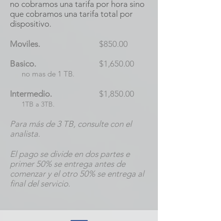
no cobramos una tarifa por hora sino
que cobramos una tarifa total por
dispositivo.
Moviles.
$850.00
Basico.
$1,650.00
no mas de 1 TB.
Intermedio.
$1,850.00
1TB a 3TB.
Para más de 3 TB, consulte con el
analista.
El pago se divide en dos partes e
primer 50% se entrega antes de
comenzar y el otro 50% se entrega al
final del servicio.