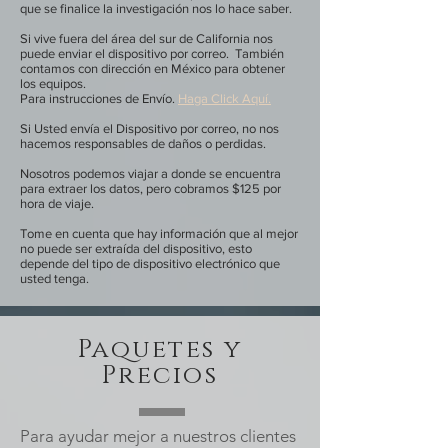
que se finalice la investigación nos lo hace saber.
Si vive fuera del área del sur de California nos
puede enviar el dispositivo por correo. También
contamos con dirección en México para obtener
los equipos.
Para instrucciones de Envío.
Haga Click Aquí.
Si Usted envía el Dispositivo por correo, no nos
hacemos responsables de daños o perdidas.
Nosotros podemos viajar a donde se encuentra
para extraer los datos, pero cobramos $125 por
hora de viaje.
Tome en cuenta que hay información que al mejor
no puede ser extraída del dispositivo, esto
depende del tipo de dispositivo electrónico que
usted tenga.
Paquetes y
Precios
Para ayudar mejor a nuestros clientes