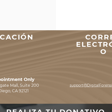
ICACIÓN
CORR
ELECTR
O
ointment Only
gate Mall, Suite 200
support@DigitalForens
Diego, CA 92121
REALIZA TU DONATIVO