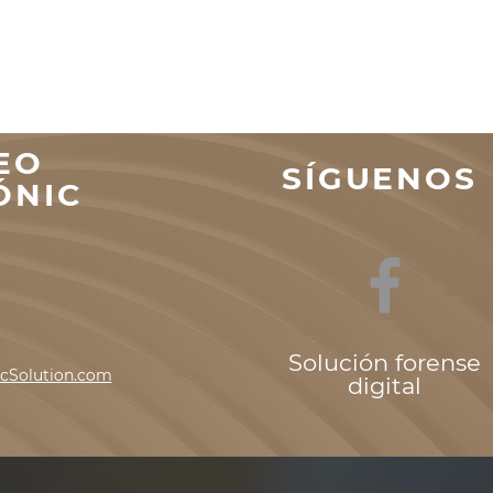
EO
SÍGUENOS
ÓNIC
Solución forense
icSolution.com
digital