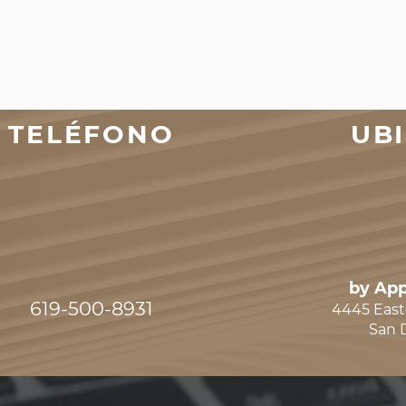
TELÉFONO
UB
by App
619-500-8931
4445 East
San 