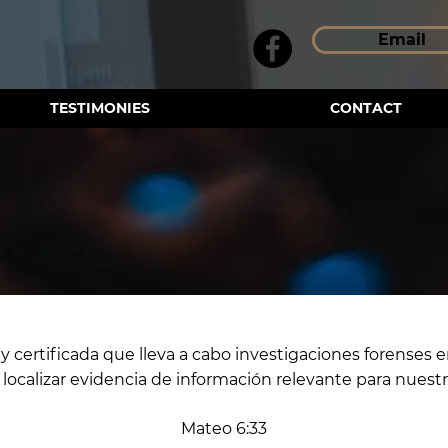
Email
TESTIMONIES
CONTACT
certificada que lleva a cabo investigaciones forenses en
 localizar evidencia de información relevante para nuestr
Mateo 6:33